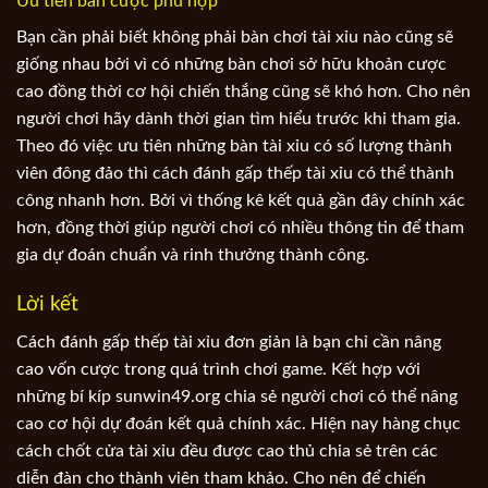
Ưu tiên bàn cược phù hợp
Bạn cần phải biết không phải bàn chơi tài xỉu nào cũng sẽ
giống nhau bởi vì có những bàn chơi sở hữu khoản cược
cao đồng thời cơ hội chiến thắng cũng sẽ khó hơn. Cho nên
người chơi hãy dành thời gian tìm hiểu trước khi tham gia.
Theo đó việc ưu tiên những bàn tài xỉu có số lượng thành
viên đông đảo thì cách đánh gấp thếp tài xỉu có thể thành
công nhanh hơn. Bởi vì thống kê kết quả gần đây chính xác
hơn, đồng thời giúp người chơi có nhiều thông tin để tham
gia dự đoán chuẩn và rinh thưởng thành công.
Lời kết
Cách đánh gấp thếp tài xỉu đơn giản là bạn chỉ cần nâng
cao vốn cược trong quá trình chơi game. Kết hợp với
những bí kíp sunwin49.org chia sẻ người chơi có thể nâng
cao cơ hội dự đoán kết quả chính xác. Hiện nay hàng chục
cách chốt cửa tài xỉu đều được cao thủ chia sẻ trên các
diễn đàn cho thành viên tham khảo. Cho nên để chiến