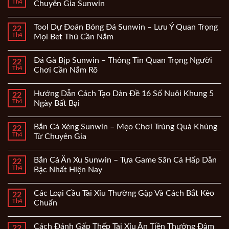
Th4
Chuyên Gia Sunwin
Không
có
Tool Dự Đoán Bóng Đá Sunwin – Lưu Ý Quan Trọng
22
bình
Th4
luận
Mọi Bet Thủ Cần Nắm
ở
Công
Không
Thức
có
Đá Gà Bịp Sunwin – Thông Tin Quan Trọng Người
22
Đánh
bình
Th4
Xóc
luận
Chơi Cần Nắm Rõ
Đĩa
ở
Luôn
Tool
Không
Thắng
Dự
có
Hướng Dẫn Cách Tạo Dàn Đề 16 Số Nuôi Khung 5
22
–
Đoán
bình
Th4
Mẹo
Bóng
luận
Ngày Bất Bại
Hay
Đá
ở
Từ
Sunwin
Đá
Không
Chuyên
–
Gà
có
Bắn Cá Xèng Sunwin – Mẹo Chơi Trúng Quà Khủng
22
Gia
Lưu
Bịp
bình
Th4
Sunwin
Ý
Sunwin
luận
Từ Chuyên Gia
Quan
–
ở
Trọng
Thông
Hướng
Không
Mọi
Tin
Dẫn
có
Bắn Cá Ăn Xu Sunwin – Tựa Game Săn Cá Hấp Dẫn
22
Bet
Quan
Cách
bình
Th4
Thủ
Trọng
Tạo
luận
Bậc Nhất Hiện Nay
Cần
Người
Dàn
ở
Nắm
Chơi
Đề
Bắn
Không
Cần
16
Cá
có
Các Loại Cầu Tài Xỉu Thường Gặp Và Cách Bắt Kèo
22
Nắm
Số
Xèng
bình
Th4
Rõ
Nuôi
Sunwin
luận
Chuẩn
Khung
–
ở
5
Mẹo
Bắn
Không
Ngày
Chơi
Cá
có
Cách Đánh Gấp Thếp Tài Xỉu Ăn Tiền Thưởng Đậm
22
Bất
Trúng
Ăn
bình