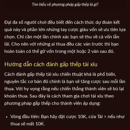
Tìm hiểu về phương pháp gấp thếp là gì?
Đại đa số người chơi đều biết đến cách thức dự đoán kết
quả này và phần lớn những tay cược giàu vốn sẽ ưu tiên lựa
chọn. Chỉ cần một lần chính xác bạn sẽ thu về cả vốn lẫn
lãi. Cho nên với những ai thua đều các ván trước thì bạn
hoàn toàn có thể gỡ vốn trong một hoặc 2 ván sau đó.
Hướng dẫn cách đánh gấp thếp tài xỉu
Cách đánh gấp thếp tài xỉu chiến thuật khá là phổ biến,
nguyên tắc cơ bản đó chính là bạn sẽ tăng cược sau mỗi lần
thua. Với hy vọng rằng nếu chiến thắng thành viên sẽ bù lại
khoản thua. Sau đây là cách tham gia chơi tài xỉu theo
phương pháp gấp thếp cho thành viên áp dụng:
Vòng đầu tiên: Bạn hãy đặt cược 10K, cửa Tài > nếu như
thua sẽ mất 10K.