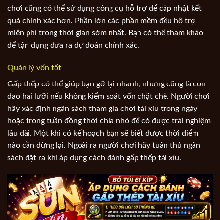
chơi cũng có thể sử dụng công cụ hỗ trợ để cập nhật kết
quả chính xác hơn. Phần lớn các phần mềm đều hỗ trợ
miễn phí trong thời gian sớm nhất. Bạn có thể tham khảo
để tận dụng đưa ra dự đoán chính xác.
Quản lý vốn tốt
Gấp thếp có thể giúp bạn gỡ lại nhanh, nhưng cũng là con
dao hai lưỡi nếu không kiểm soát vốn chặt chẽ. Người chơi
hãy xác định ngân sách tham gia chơi tài xỉu trong ngày
hoặc trong tuần đồng thời chia nhỏ để có được trải nghiệm
lâu dài. Một khi có kế hoạch bạn sẽ biết được thời điểm
nào cần dừng lại. Ngoài ra người chơi hãy tuân thủ ngân
sách đặt ra khi áp dụng cách đánh gấp thếp tài xỉu.