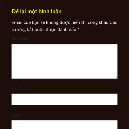
Để lại một bình luận
Email của bạn sẽ không được hiển thị công khai.
Các
trường bắt buộc được đánh dấu
*
Bình luận
*
Tên
*
Email
*