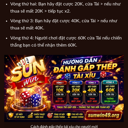
Vòng thứ hai: Bạn hãy đặt cược 20K, cửa Tài > nếu như
thua sẽ mất 20K > tiếp tục x2.
Vòng thứ 3: Bạn hãy đặt cược 40K, cửa Tài > nếu như
thua sẽ mất 40K.
Vòng thứ 4: Người chơi đặt cược 60K cửa Tài nếu chiến
thắng bạn có thể nhận thêm 60K.
Cách đánh gấp thếp tài xỉu cho người mới